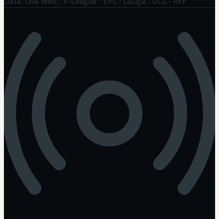
Data: Live feed · V-League · EPL · LaLiga · UCL · AFF