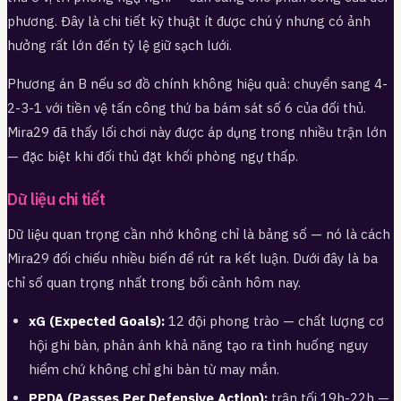
phương. Đây là chi tiết kỹ thuật ít được chú ý nhưng có ảnh
hưởng rất lớn đến tỷ lệ giữ sạch lưới.
Phương án B nếu sơ đồ chính không hiệu quả: chuyển sang 4-
2-3-1 với tiền vệ tấn công thứ ba bám sát số 6 của đối thủ.
Mira29 đã thấy lối chơi này được áp dụng trong nhiều trận lớn
— đặc biệt khi đối thủ đặt khối phòng ngự thấp.
Dữ liệu chi tiết
Dữ liệu quan trọng cần nhớ không chỉ là bảng số — nó là cách
Mira29 đối chiếu nhiều biến để rút ra kết luận. Dưới đây là ba
chỉ số quan trọng nhất trong bối cảnh hôm nay.
xG (Expected Goals):
12 đội phong trào — chất lượng cơ
hội ghi bàn, phản ánh khả năng tạo ra tình huống nguy
hiểm chứ không chỉ ghi bàn từ may mắn.
PPDA (Passes Per Defensive Action):
trận tối 19h-22h —