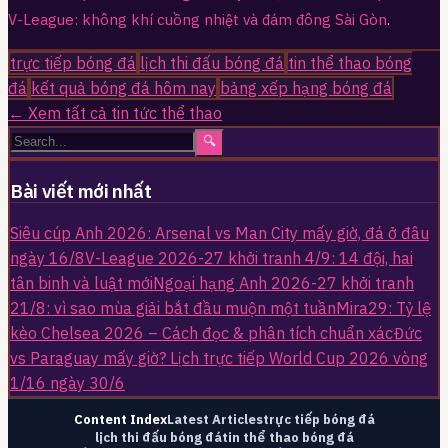
V-League: không khí cuồng nhiệt và đám đông Sài Gòn
.
trực tiếp bóng đá
lịch thi đấu bóng đá
tin thể thao bóng
đá
kết quả bóng đá hôm nay
bảng xếp hạng bóng đá
← Xem tất cả tin tức thể thao
🔍
Bài viết mới nhất
Siêu cúp Anh 2026: Arsenal vs Man City mấy giờ, đá ở đâu
ngày 16/8
V-League 2026-27 khởi tranh 4/9: 14 đội, hai
tân binh và luật mới
Ngoại hạng Anh 2026-27 khởi tranh
21/8: vì sao mùa giải bắt đầu muộn một tuần
Mira29: Tỷ lệ
kèo Chelsea 2026 – Cách đọc & phân tích chuẩn xác
Đức
vs Paraguay mấy giờ? Lịch trực tiếp World Cup 2026 vòng
1/16 ngày 30/6
Content Index
Latest Articles
trực tiếp bóng đá
lịch thi đấu bóng đá
tin thể thao bóng đá