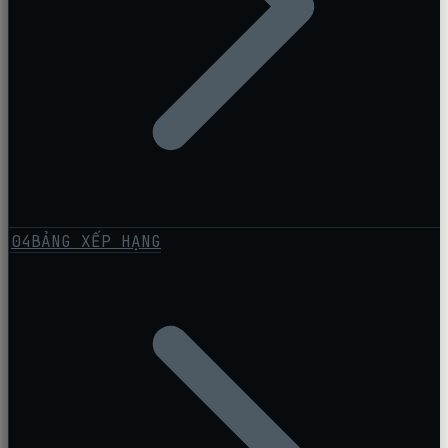
04
BẢNG XẾP HẠNG