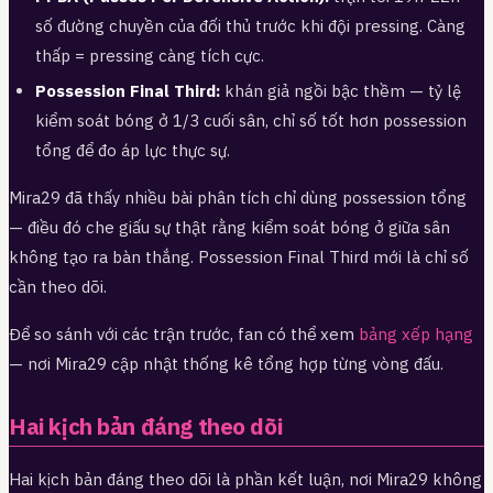
số đường chuyền của đối thủ trước khi đội pressing. Càng
thấp = pressing càng tích cực.
Possession Final Third:
khán giả ngồi bậc thềm — tỷ lệ
kiểm soát bóng ở 1/3 cuối sân, chỉ số tốt hơn possession
tổng để đo áp lực thực sự.
Mira29 đã thấy nhiều bài phân tích chỉ dùng possession tổng
— điều đó che giấu sự thật rằng kiểm soát bóng ở giữa sân
không tạo ra bàn thắng. Possession Final Third mới là chỉ số
cần theo dõi.
Để so sánh với các trận trước, fan có thể xem
bảng xếp hạng
— nơi Mira29 cập nhật thống kê tổng hợp từng vòng đấu.
Hai kịch bản đáng theo dõi
Hai kịch bản đáng theo dõi là phần kết luận, nơi Mira29 không