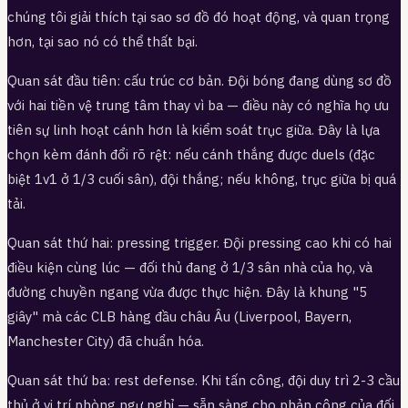
chúng tôi giải thích tại sao sơ đồ đó hoạt động, và quan trọng
hơn, tại sao nó có thể thất bại.
Quan sát đầu tiên: cấu trúc cơ bản. Đội bóng đang dùng sơ đồ
với hai tiền vệ trung tâm thay vì ba — điều này có nghĩa họ ưu
tiên sự linh hoạt cánh hơn là kiểm soát trục giữa. Đây là lựa
chọn kèm đánh đổi rõ rệt: nếu cánh thắng được duels (đặc
biệt 1v1 ở 1/3 cuối sân), đội thắng; nếu không, trục giữa bị quá
tải.
Quan sát thứ hai: pressing trigger. Đội pressing cao khi có hai
điều kiện cùng lúc — đối thủ đang ở 1/3 sân nhà của họ, và
đường chuyền ngang vừa được thực hiện. Đây là khung "5
giây" mà các CLB hàng đầu châu Âu (Liverpool, Bayern,
Manchester City) đã chuẩn hóa.
Quan sát thứ ba: rest defense. Khi tấn công, đội duy trì 2-3 cầu
thủ ở vị trí phòng ngự nghỉ — sẵn sàng cho phản công của đối