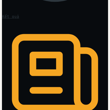
Kết quả