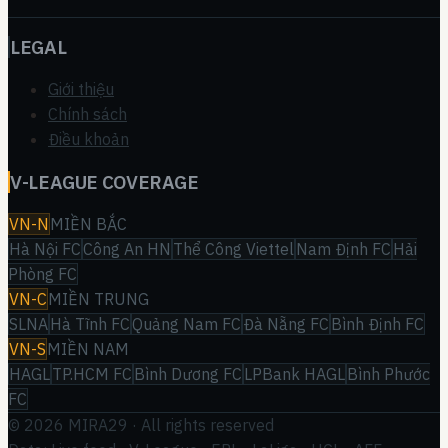
LEGAL
Giới thiệu
Chính sách
Điều khoản
V-LEAGUE COVERAGE
VN-N
MIỀN BẮC
Hà Nội FC
Công An HN
Thể Công Viettel
Nam Định FC
Hải
Phòng FC
VN-C
MIỀN TRUNG
SLNA
Hà Tĩnh FC
Quảng Nam FC
Đà Nẵng FC
Bình Định FC
VN-S
MIỀN NAM
HAGL
TP.HCM FC
Bình Dương FC
LPBank HAGL
Bình Phước
FC
©
2026
MIRA29
· All rights reserved