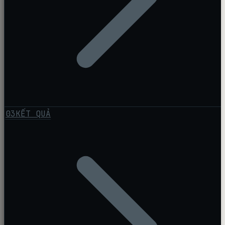
03
KẾT QUẢ