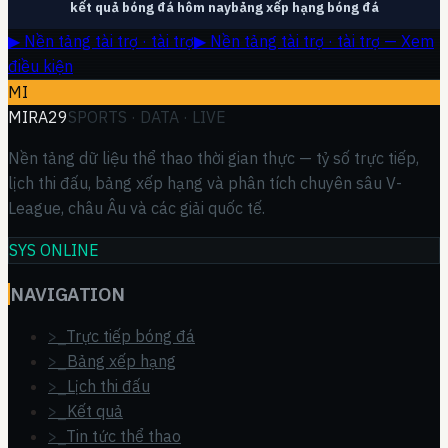
kết quả bóng đá hôm nay
bảng xếp hạng bóng đá
▶ Nền tảng tài trợ · tài trợ
▶ Nền tảng tài trợ · tài trợ — Xem
điều kiện
MI
MIRA29
SPORTS · DATA · LIVE
Nền tảng dữ liệu thể thao thời gian thực — tỷ số trực tiếp,
lịch thi đấu, bảng xếp hạng và phân tích chuyên sâu V-
League, châu Âu và các giải quốc tế.
SYS ONLINE
NAVIGATION
>_
Trực tiếp bóng đá
>_
Bảng xếp hạng
>_
Lịch thi đấu
>_
Kết quả
>_
Tin tức thể thao