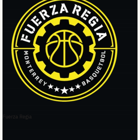
Fuerza Regia