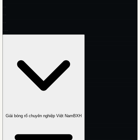
-
-
-
-
-
-
-
-
-
Giải bóng rổ chuyên nghiệp Việt Nam
BXH