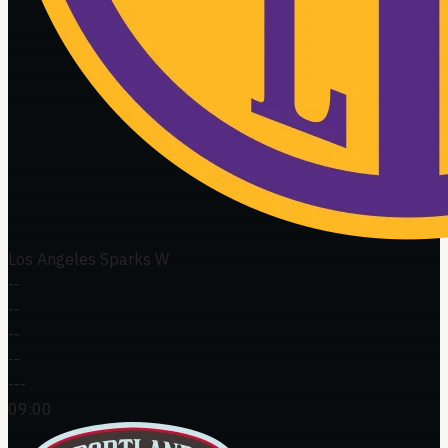
Los Angeles Sparks W
-
-
-
-
-
-
-
-
-
-
-
09:00