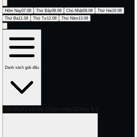
Hôm Nay
07.08
Thứ Bảy
08.08
Chủ Nhật
09.08
Thứ Hai
10.08
Thứ Ba
11.08
Thứ Tư
12.08
Thứ Năm
13.08
Danh sách giải đấu
Trận đấu
Tỷ số
Hiệp 1
Cược chấp
Tài/Xỉu
1 X 2