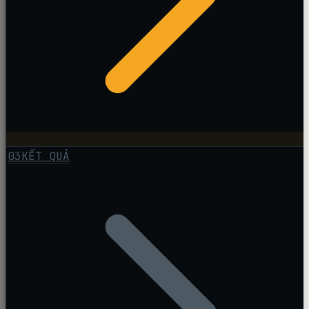
03
KẾT QUẢ