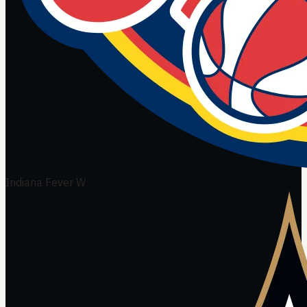
Indiana Fever W