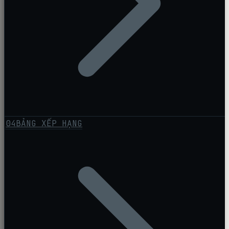
04
BẢNG XẾP HẠNG