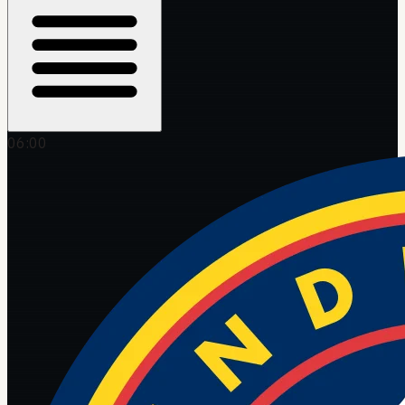
06:00