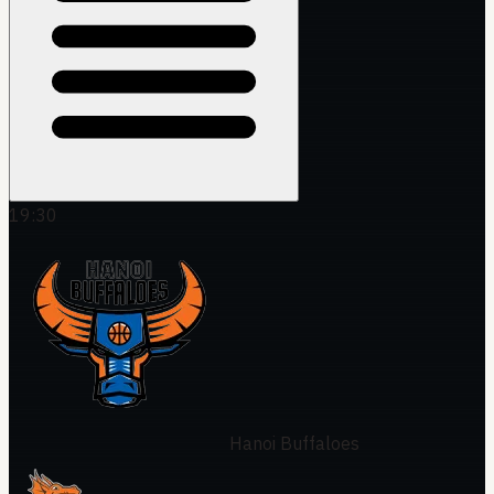
19:30
Hanoi Buffaloes