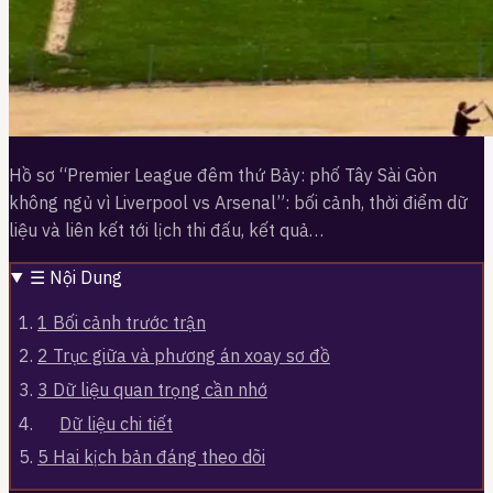
Hồ sơ “Premier League đêm thứ Bảy: phố Tây Sài Gòn
không ngủ vì Liverpool vs Arsenal”: bối cảnh, thời điểm dữ
liệu và liên kết tới lịch thi đấu, kết quả…
☰
Nội Dung
1
Bối cảnh trước trận
2
Trục giữa và phương án xoay sơ đồ
3
Dữ liệu quan trọng cần nhớ
Dữ liệu chi tiết
5
Hai kịch bản đáng theo dõi