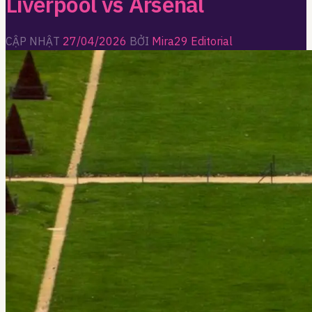
Liverpool vs Arsenal
CẬP NHẬT
27/04/2026
BỞI
Mira29 Editorial