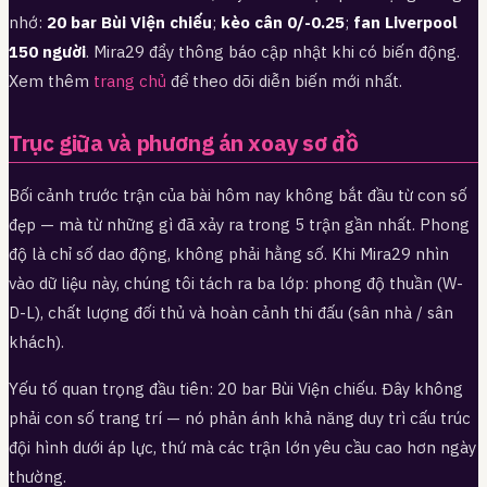
nhớ:
20 bar Bùi Viện chiếu
;
kèo cân 0/-0.25
;
fan Liverpool
150 người
. Mira29 đẩy thông báo cập nhật khi có biến động.
Xem thêm
trang chủ
để theo dõi diễn biến mới nhất.
Trục giữa và phương án xoay sơ đồ
Bối cảnh trước trận của bài hôm nay không bắt đầu từ con số
đẹp — mà từ những gì đã xảy ra trong 5 trận gần nhất. Phong
độ là chỉ số dao động, không phải hằng số. Khi Mira29 nhìn
vào dữ liệu này, chúng tôi tách ra ba lớp: phong độ thuần (W-
D-L), chất lượng đối thủ và hoàn cảnh thi đấu (sân nhà / sân
khách).
Yếu tố quan trọng đầu tiên: 20 bar Bùi Viện chiếu. Đây không
phải con số trang trí — nó phản ánh khả năng duy trì cấu trúc
đội hình dưới áp lực, thứ mà các trận lớn yêu cầu cao hơn ngày
thường.