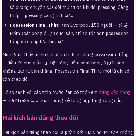
số đường chuyền của đối thủ trước khi đội pressing. Càng
thấp = pressing càng tích cực.
Possession Final Third:
fan Liverpool 150 người — tỷ lệ
kiểm soát bóng ở 1/3 cuối sân, chỉ số tốt hơn possession
tổng để đo áp lực thực sự.
Mira29 đã thấy nhiều bài phân tích chỉ dùng possession tổng
— điều đó che giấu sự thật rằng kiểm soát bóng ở giữa sân
không tạo ra bàn thắng. Possession Final Third mới là chỉ số
cần theo dõi.
Để so sánh với các trận trước, fan có thể xem
bảng xếp hạng
— nơi Mira29 cập nhật thống kê tổng hợp từng vòng đấu.
Hai kịch bản đáng theo dõi
Hai kịch bản đáng theo dõi là phần kết luận, nơi Mira29 không