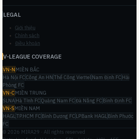
LEGAL
Giới thiệu
Chính sách
Điều khoản
V-LEAGUE COVERAGE
VN-N
MIỀN BẮC
Hà Nội FC
Công An HN
Thể Công Viettel
Nam Định FC
Hải
Phòng FC
VN-C
MIỀN TRUNG
SLNA
Hà Tĩnh FC
Quảng Nam FC
Đà Nẵng FC
Bình Định FC
VN-S
MIỀN NAM
HAGL
TP.HCM FC
Bình Dương FC
LPBank HAGL
Bình Phước
FC
©
2026
MIRA29
· All rights reserved