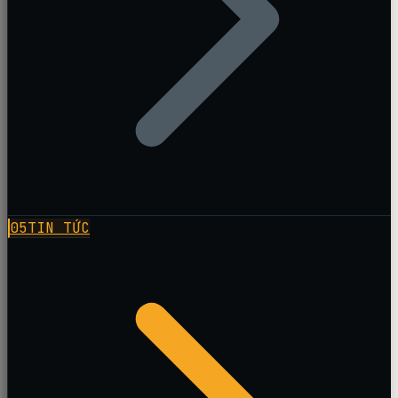
05
TIN TỨC