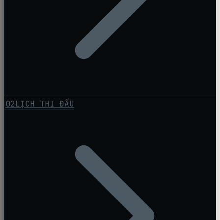
02
LỊCH THI ĐẤU