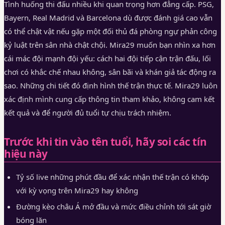
Tình huống thi đấu nhiều khi quan trọng hơn đẳng cấp. PSG,
Bayern, Real Madrid và Barcelona dù được đánh giá cao vẫn
có thể chật vật nếu gặp một đối thủ đá phòng ngự phản công
kỷ luật trên sân nhà chật chội. Mira29 muốn bạn nhìn xa hơn
cái mác đội mạnh đội yếu: cách hai đội tiếp cận trận đấu, lối
chơi có khắc chế nhau không, sân bãi và khán giả tác động ra
sao. Những chi tiết đó định hình thế trận thực tế. Mira29 luôn
xác định mình cung cấp thông tin tham khảo, không cam kết
kết quả và để người đủ tuổi tự chịu trách nhiệm.
Trước khi tin vào tên tuổi, hãy soi các tín
hiệu này
Tỷ số live những phút đầu để xác nhận thế trận có khớp
với kỳ vọng trên Mira29 hay không
Đường kèo châu Á mở đầu và mức điều chỉnh tới sát giờ
bóng lăn