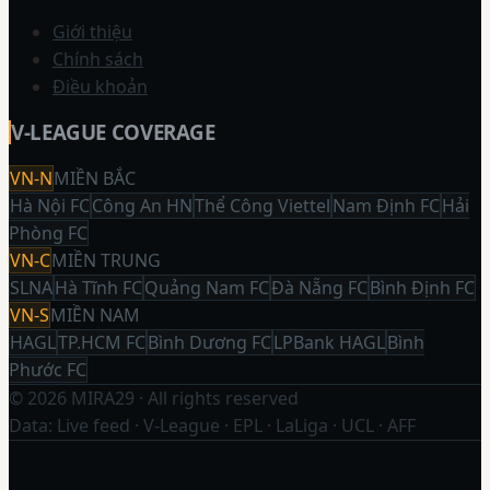
Giới thiệu
Chính sách
Điều khoản
V-LEAGUE COVERAGE
VN-N
MIỀN BẮC
Hà Nội FC
Công An HN
Thể Công Viettel
Nam Định FC
Hải
Phòng FC
VN-C
MIỀN TRUNG
SLNA
Hà Tĩnh FC
Quảng Nam FC
Đà Nẵng FC
Bình Định FC
VN-S
MIỀN NAM
HAGL
TP.HCM FC
Bình Dương FC
LPBank HAGL
Bình
Phước FC
©
2026
MIRA29
· All rights reserved
Data: Live feed · V-League · EPL · LaLiga · UCL · AFF