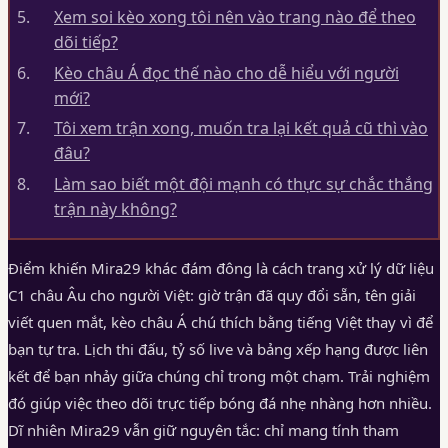
Xem soi kèo xong tôi nên vào trang nào để theo
dõi tiếp?
Kèo châu Á đọc thế nào cho dễ hiểu với người
mới?
Tôi xem trận xong, muốn tra lại kết quả cũ thì vào
đâu?
Làm sao biết một đội mạnh có thực sự chắc thắng
trận này không?
Điểm khiến Mira29 khác đám đông là cách trang xử lý dữ liệu
C1 châu Âu cho người Việt: giờ trận đã quy đổi sẵn, tên giải
viết quen mắt, kèo châu Á chú thích bằng tiếng Việt thay vì để
bạn tự tra. Lịch thi đấu, tỷ số live và bảng xếp hạng được liên
kết để bạn nhảy giữa chúng chỉ trong một chạm. Trải nghiệm
đó giúp việc theo dõi trực tiếp bóng đá nhẹ nhàng hơn nhiều.
Dĩ nhiên Mira29 vẫn giữ nguyên tắc: chỉ mang tính tham