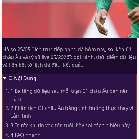
Hồ sơ 25/05 “lịch trực tiếp bóng đá hôm nay, soi kèo C1
châu Âu và tỷ số live 05/2026”: bối cảnh, thời điểm dữ liệu
và liên kết tới lịch thi đấu, kết quả…
☰
Nội Dung
1
Ba tầng dữ liệu sau mỗi trận C1 châu Âu bạn nên
nắm
2
Phân tích C1 châu Âu bằng tình huống thực thay vì
cảm tính
3
Trước khi tin vào tên tuổi, hãy soi các tín hiệu này
4
FAQ nhanh