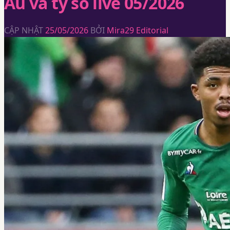
Âu và tỷ số live 05/2026
CẬP NHẬT
25/05/2026
BỞI
Mira29 Editorial