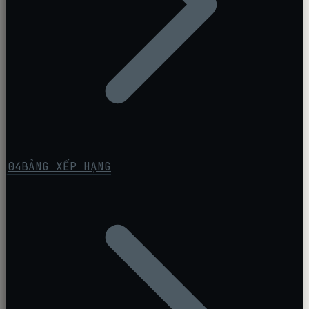
04
BẢNG XẾP HẠNG