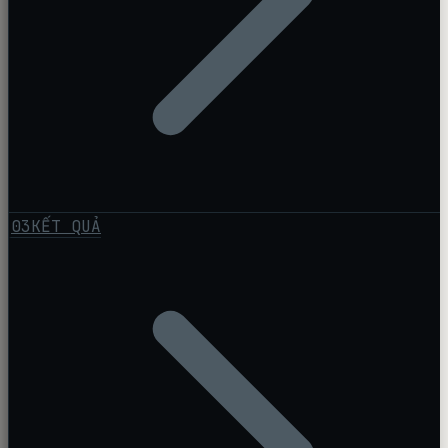
03
KẾT QUẢ