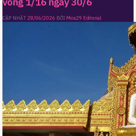
vòng 1/16 ngày 30/6
CẬP NHẬT
28/06/2026
BỞI
Mira29 Editorial