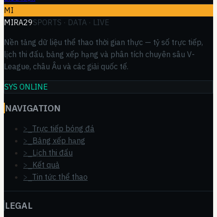
MI
MIRA29
SPORTS · DATA · LIVE
Nền tảng dữ liệu thể thao thời gian thực — tỷ số trực tiếp,
lịch thi đấu, bảng xếp hạng và phân tích chuyên sâu V-
League, châu Âu và các giải quốc tế.
SYS ONLINE
NAVIGATION
>_
Trực tiếp bóng đá
>_
Bảng xếp hạng
>_
Lịch thi đấu
>_
Kết quả
>_
Tin tức thể thao
LEGAL