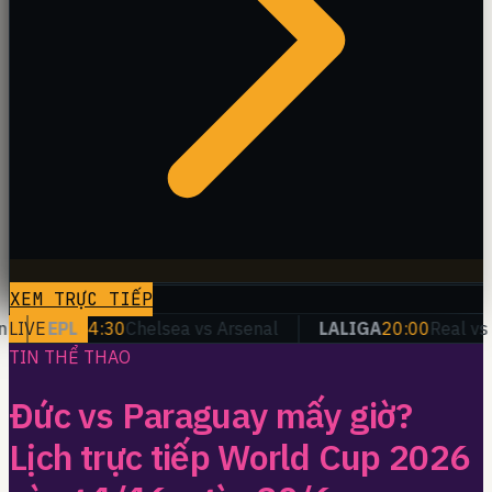
XEM TRỰC TIẾP
LIVE
EPL
14:30
Chelsea vs Arsenal
LALIGA
20:00
Real vs Bar
TIN THỂ THAO
Đức vs Paraguay mấy giờ?
Lịch trực tiếp World Cup 2026