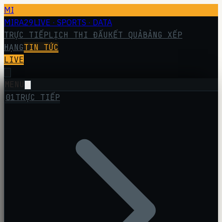
MI
MIRA29
LIVE · SPORTS · DATA
TRỰC TIẾP
LỊCH THI ĐẤU
KẾT QUẢ
BẢNG XẾP
HẠNG
TIN TỨC
LIVE
MENU
01
TRỰC TIẾP