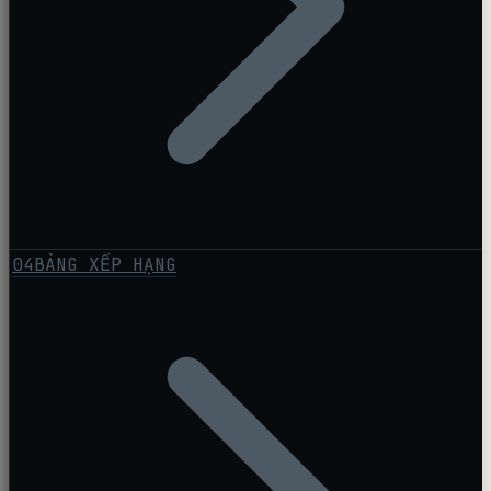
04
BẢNG XẾP HẠNG