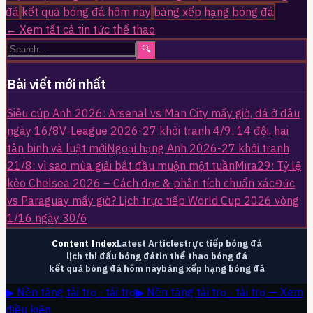
đá
kết quả bóng đá hôm nay
bảng xếp hạng bóng đá
← Xem tất cả tin tức thể thao
🔍
Bài viết mới nhất
Siêu cúp Anh 2026: Arsenal vs Man City mấy giờ, đá ở đâu
ngày 16/8
V-League 2026-27 khởi tranh 4/9: 14 đội, hai
tân binh và luật mới
Ngoại hạng Anh 2026-27 khởi tranh
21/8: vì sao mùa giải bắt đầu muộn một tuần
Mira29: Tỷ lệ
kèo Chelsea 2026 – Cách đọc & phân tích chuẩn xác
Đức
vs Paraguay mấy giờ? Lịch trực tiếp World Cup 2026 vòng
1/16 ngày 30/6
Content Index
Latest Articles
trực tiếp bóng đá
lịch thi đấu bóng đá
tin thể thao bóng đá
kết quả bóng đá hôm nay
bảng xếp hạng bóng đá
▶ Nền tảng tài trợ · tài trợ
▶ Nền tảng tài trợ · tài trợ — Xem
điều kiện