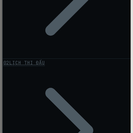
02
LỊCH THI ĐẤU