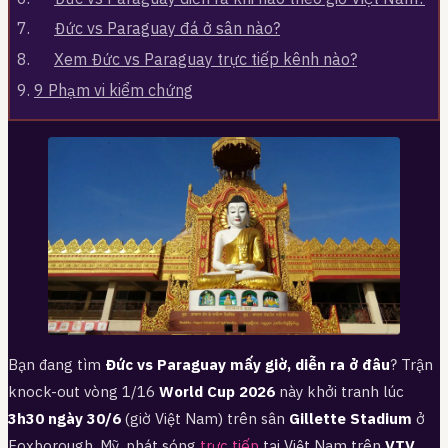
Đức vs Paraguay đá ở sân nào?
Xem Đức vs Paraguay trực tiếp kênh nào?
9
Phạm vi kiểm chứng
Bạn đang tìm
Đức vs Paraguay mấy giờ, diễn ra ở đâu
? Trận
knock-out vòng 1/16
World Cup 2026
này khởi tranh lúc
3h30 ngày 30/6
(giờ Việt Nam) trên sân
Gillette Stadium
ở
Foxborough, Mỹ, phát sóng
trực tiếp
tại Việt Nam trên
VTV
.