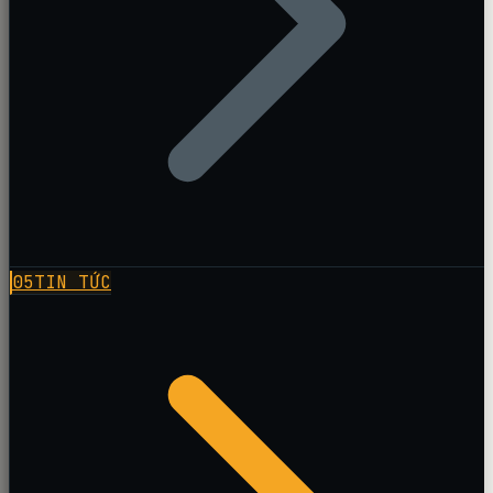
05
TIN TỨC