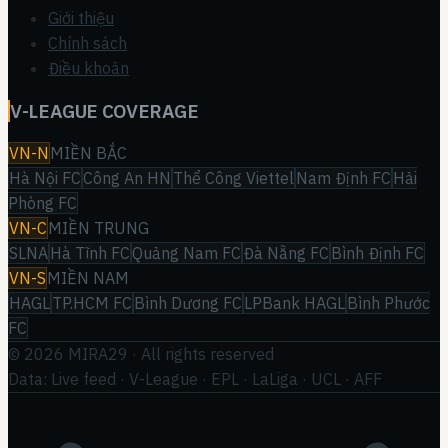
Giới thiệu
Chính sách
Điều khoản
V-LEAGUE COVERAGE
VN-N
MIỀN BẮC
Hà Nội FC
Công An HN
Thể Công Viettel
Nam Định FC
Hải
Phòng FC
VN-C
MIỀN TRUNG
SLNA
Hà Tĩnh FC
Quảng Nam FC
Đà Nẵng FC
Bình Định FC
VN-S
MIỀN NAM
HAGL
TP.HCM FC
Bình Dương FC
LPBank HAGL
Bình Phước
FC
©
2026
MIRA29
· All rights reserved
Data: Live feed · V-League · EPL · LaLiga · UCL · AFF