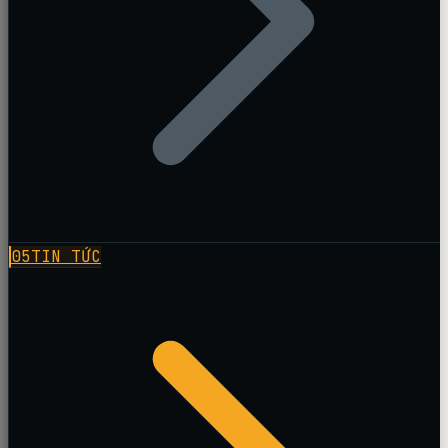
05
TIN TỨC