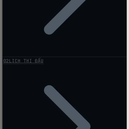
02
LỊCH THI ĐẤU