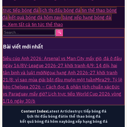
trực tiếp bóng đá
lịch thi đấu bóng đá
tin thể thao bóng
đá
kết quả bóng đá hôm nay
bảng xếp hạng bóng đá
← Xem tất cả tin tức thể thao
🔍
Bài viết mới nhất
Siêu cúp Anh 2026: Arsenal vs Man City mấy giờ, đá ở đâu
ngày 16/8
V-League 2026-27 khởi tranh 4/9: 14 đội, hai
tân binh và luật mới
Ngoại hạng Anh 2026-27 khởi tranh
21/8: vì sao mùa giải bắt đầu muộn một tuần
Mira29: Tỷ lệ
kèo Chelsea 2026 – Cách đọc & phân tích chuẩn xác
Đức
vs Paraguay mấy giờ? Lịch trực tiếp World Cup 2026 vòng
1/16 ngày 30/6
Content Index
Latest Articles
trực tiếp bóng đá
lịch thi đấu bóng đá
tin thể thao bóng đá
kết quả bóng đá hôm nay
bảng xếp hạng bóng đá