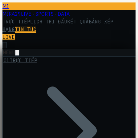
MI
MIRA29
LIVE · SPORTS · DATA
TRỰC TIẾP
LỊCH THI ĐẤU
KẾT QUẢ
BẢNG XẾP
HẠNG
TIN TỨC
LIVE
MENU
01
TRỰC TIẾP