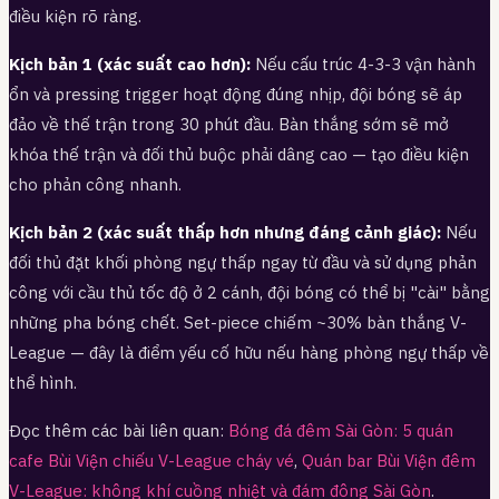
điều kiện rõ ràng.
Kịch bản 1 (xác suất cao hơn):
Nếu cấu trúc 4-3-3 vận hành
ổn và pressing trigger hoạt động đúng nhịp, đội bóng sẽ áp
đảo về thế trận trong 30 phút đầu. Bàn thắng sớm sẽ mở
khóa thế trận và đối thủ buộc phải dâng cao — tạo điều kiện
cho phản công nhanh.
Kịch bản 2 (xác suất thấp hơn nhưng đáng cảnh giác):
Nếu
đối thủ đặt khối phòng ngự thấp ngay từ đầu và sử dụng phản
công với cầu thủ tốc độ ở 2 cánh, đội bóng có thể bị "cài" bằng
những pha bóng chết. Set-piece chiếm ~30% bàn thắng V-
League — đây là điểm yếu cố hữu nếu hàng phòng ngự thấp về
thể hình.
Đọc thêm các bài liên quan:
Bóng đá đêm Sài Gòn: 5 quán
cafe Bùi Viện chiếu V-League cháy vé
,
Quán bar Bùi Viện đêm
V-League: không khí cuồng nhiệt và đám đông Sài Gòn
.