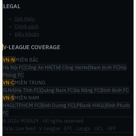
LEGAL
Giới thiệu
Chính sách
Điều khoản
V-LEAGUE COVERAGE
VN-N
MIỀN BẮC
Hà Nội FC
Công An HN
Thể Công Viettel
Nam Định FC
Hải
Phòng FC
VN-C
MIỀN TRUNG
SLNA
Hà Tĩnh FC
Quảng Nam FC
Đà Nẵng FC
Bình Định FC
VN-S
MIỀN NAM
HAGL
TP.HCM FC
Bình Dương FC
LPBank HAGL
Bình Phước
FC
©
2026
MIRA29
· All rights reserved
Data: Live feed · V-League · EPL · LaLiga · UCL · AFF