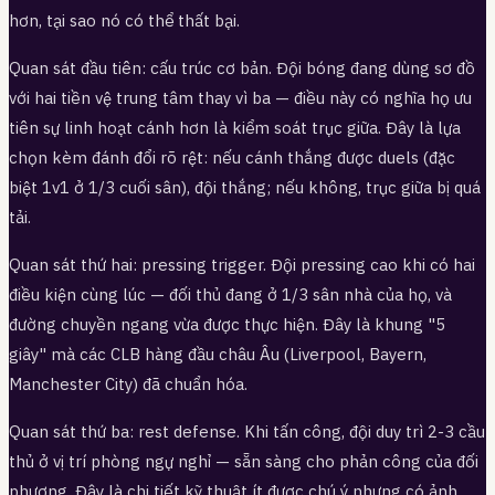
hơn, tại sao nó có thể thất bại.
Quan sát đầu tiên: cấu trúc cơ bản. Đội bóng đang dùng sơ đồ
với hai tiền vệ trung tâm thay vì ba — điều này có nghĩa họ ưu
tiên sự linh hoạt cánh hơn là kiểm soát trục giữa. Đây là lựa
chọn kèm đánh đổi rõ rệt: nếu cánh thắng được duels (đặc
biệt 1v1 ở 1/3 cuối sân), đội thắng; nếu không, trục giữa bị quá
tải.
Quan sát thứ hai: pressing trigger. Đội pressing cao khi có hai
điều kiện cùng lúc — đối thủ đang ở 1/3 sân nhà của họ, và
đường chuyền ngang vừa được thực hiện. Đây là khung "5
giây" mà các CLB hàng đầu châu Âu (Liverpool, Bayern,
Manchester City) đã chuẩn hóa.
Quan sát thứ ba: rest defense. Khi tấn công, đội duy trì 2-3 cầu
thủ ở vị trí phòng ngự nghỉ — sẵn sàng cho phản công của đối
phương. Đây là chi tiết kỹ thuật ít được chú ý nhưng có ảnh