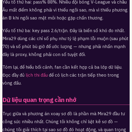
Yếu tố thứ hai: pass% 88%. Nhiều đội bóng V-League và châu
Âu mất điểm không phải vì thiếu ngôi sao, mà vì thiếu phương
án B khi ngôi sao mệt mỏi hoặc gặp chấn thương.
Yếu tố thứ ba: key pass 2.6/trận. Đây là biến số khó đo nhất.
Mira29 dùng các chỉ số phụ như tỷ lệ phạm lỗi muộn (sau phút
70) và số phút bù giờ để ước lượng — nhưng phải nhấn mạnh
đây là proxy, không phải con số tuyệt đối.
Tóm lại, để hiểu bối cảnh, fan cần kết hợp cả ba lớp dữ liệu.
Đọc đầy đủ
lịch thi đấu
để có lịch các trận tiếp theo trong
vòng đấu.
Dữ liệu quan trọng cần nhớ
Trục giữa và phương án xoay sơ đồ là phần mà Mira29 đầu tư
công sức nhiều nhất. Chúng tôi không chỉ liệt kê sơ đồ —
chúng tôi giải thích tại sao sơ đồ đó hoạt động, và quan trọng