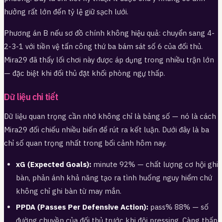
hưởng rất lớn đến tỷ lệ giữ sạch lưới.
Phương án B nếu sơ đồ chính không hiệu quả: chuyển sang 4-
2-3-1 với tiền vệ tấn công thứ ba bám sát số 6 của đối thủ.
Mira29 đã thấy lối chơi này được áp dụng trong nhiều trận lớn
— đặc biệt khi đối thủ đặt khối phòng ngự thấp.
Dữ liệu chi tiết
Dữ liệu quan trọng cần nhớ không chỉ là bảng số — nó là cách
Mira29 đối chiếu nhiều biến để rút ra kết luận. Dưới đây là ba
chỉ số quan trọng nhất trong bối cảnh hôm nay.
xG (Expected Goals):
minute 92% — chất lượng cơ hội ghi
bàn, phản ánh khả năng tạo ra tình huống nguy hiểm chứ
không chỉ ghi bàn từ may mắn.
PPDA (Passes Per Defensive Action):
pass% 88% — số
đường chuyền của đối thủ trước khi đội pressing. Càng thấp