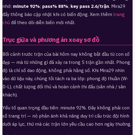
nhớ:
minute 92%
;
pass% 88%
;
key pass 2.6/trận
. Mira29
đẩy thông báo cập nhật khi có biến động. Xem thêm
trang
chủ
để theo dõi diễn biến mới nhất.
Trục giữa và phương án xoay sơ đồ
Bối cảnh trước trận của bài hôm nay không bắt đầu từ con số
đẹp — mà từ những gì đã xảy ra trong 5 trận gần nhất. Phong
độ là chỉ số dao động, không phải hằng số. Khi Mira29 nhìn
vào dữ liệu này, chúng tôi tách ra ba lớp: phong độ thuần (W-
D-L), chất lượng đối thủ và hoàn cảnh thi đấu (sân nhà / sân
khách).
Yếu tố quan trọng đầu tiên: minute 92%. Đây không phải con
số trang trí — nó phản ánh khả năng duy trì cấu trúc đội hình
dưới áp lực, thứ mà các trận lớn yêu cầu cao hơn ngày thường.