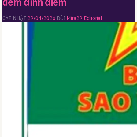
đêm đỉnh điểm
CẬP NHẬT
29/04/2026
BỞI
Mira29 Editorial