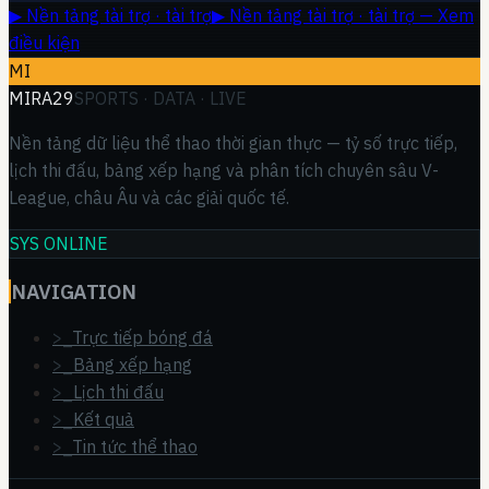
▶ Nền tảng tài trợ · tài trợ
▶ Nền tảng tài trợ · tài trợ — Xem
điều kiện
MI
MIRA29
SPORTS · DATA · LIVE
Nền tảng dữ liệu thể thao thời gian thực — tỷ số trực tiếp,
lịch thi đấu, bảng xếp hạng và phân tích chuyên sâu V-
League, châu Âu và các giải quốc tế.
SYS ONLINE
NAVIGATION
>_
Trực tiếp bóng đá
>_
Bảng xếp hạng
>_
Lịch thi đấu
>_
Kết quả
>_
Tin tức thể thao