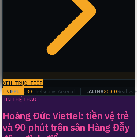
XEM TRỰC TIẾP
EPL
LIVE
14:30
Chelsea vs Arsenal
LALIGA
20:00
Real vs Barc
TIN THỂ THAO
Hoàng Đức Viettel: tiền vệ trẻ
và 90 phút trên sân Hàng Đẫy