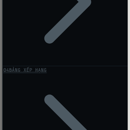
04
BẢNG XẾP HẠNG