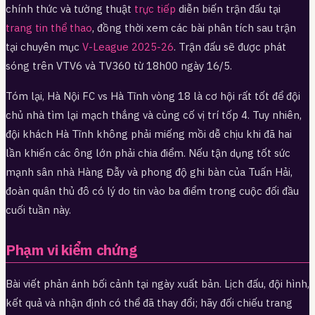
chính thức và tường thuật
trực tiếp
diễn biến trận đấu tại
trang tin thể thao
, đồng thời xem các bài phân tích sau trận
tại chuyên mục
V-League 2025-26
. Trận đấu sẽ được phát
sóng trên VTV6 và TV360 từ 18h00 ngày 16/5.
Tóm lại, Hà Nội FC vs Hà Tĩnh vòng 18 là cơ hội rất tốt để đội
chủ nhà tìm lại mạch thắng và củng cố vị trí tốp 4. Tuy nhiên,
đội khách Hà Tĩnh không phải miếng mồi dễ chịu khi đã hai
lần khiến các ông lớn phải chia điểm. Nếu tận dụng tốt sức
mạnh sân nhà Hàng Đẫy và phong độ ghi bàn của Tuấn Hải,
đoàn quân thủ đô có lý do tin vào ba điểm trong cuộc đối đầu
cuối tuần này.
Phạm vi kiểm chứng
Bài viết phản ánh bối cảnh tại ngày xuất bản. Lịch đấu, đội hình,
kết quả và nhận định có thể đã thay đổi; hãy đối chiếu trang