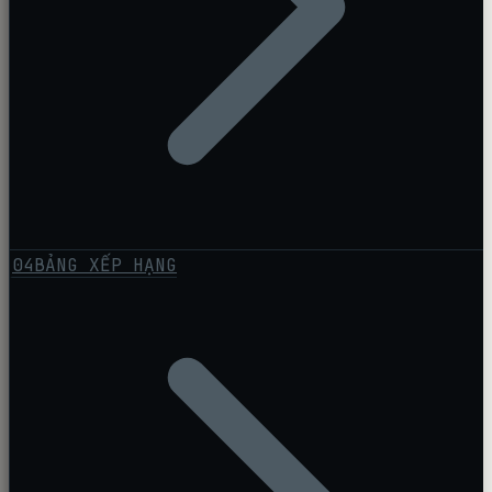
04
BẢNG XẾP HẠNG