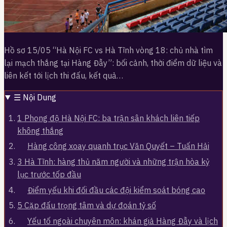
Hồ sơ 15/05 “Hà Nội FC vs Hà Tĩnh vòng 18: chủ nhà tìm
lại mạch thắng tại Hàng Đẫy”: bối cảnh, thời điểm dữ liệu và
liên kết tới lịch thi đấu, kết quả…
☰
Nội Dung
1
Phong độ Hà Nội FC: ba trận sân khách liên tiếp
không thắng
Hàng công xoay quanh trục Văn Quyết – Tuấn Hải
3
Hà Tĩnh: hàng thủ năm người và những trận hòa kỷ
lục trước tốp đầu
Điểm yếu khi đối đầu các đội kiểm soát bóng cao
5
Cặp đấu trọng tâm và dự đoán tỷ số
Yếu tố ngoài chuyên môn: khán giả Hàng Đẫy và lịch