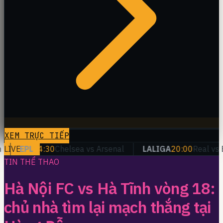
XEM TRỰC TIẾP
EPL
LIVE
14:30
Chelsea vs Arsenal
LALIGA
20:00
Real vs Barc
TIN THỂ THAO
Hà Nội FC vs Hà Tĩnh vòng 18:
chủ nhà tìm lại mạch thắng tại