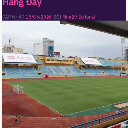
Hàng Đẫy
CẬP NHẬT
15/05/2026
BỞI
Mira29 Editorial