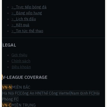
>_
Trực tiếp bóng đá
>_
Bảng xếp hạng
>_
Lịch thi đấu
>_
Kết quả
>_
Tin tức thể thao
LEGAL
Giới thiệu
Chính sách
Điều khoản
V-LEAGUE COVERAGE
VN-N
MIỀN BẮC
Hà Nội FC
Công An HN
Thể Công Viettel
Nam Định FC
Hải
Phòng FC
VN-C
MIỀN TRUNG