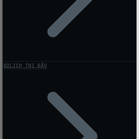
02
LỊCH THI ĐẤU