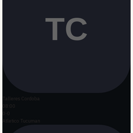
Talleres Cordoba
08:00
0
-
0
Atletico Tucuman