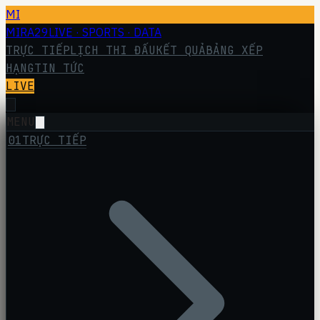
MI
MIRA29
LIVE · SPORTS · DATA
TRỰC TIẾP
LỊCH THI ĐẤU
KẾT QUẢ
BẢNG XẾP
HẠNG
TIN TỨC
LIVE
MENU
01
TRỰC TIẾP