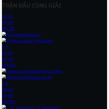
TRẬN ĐẤU CÙNG GIẢI
18:30
09-08
BEL D1
KAA Gent
KV Mechelen
0
-
0
18:30
09-08
GER D2
Energie Cottbus
Hannover 96
0
-
0
18:30
09-08
GER D2
1. FC Nürnberg