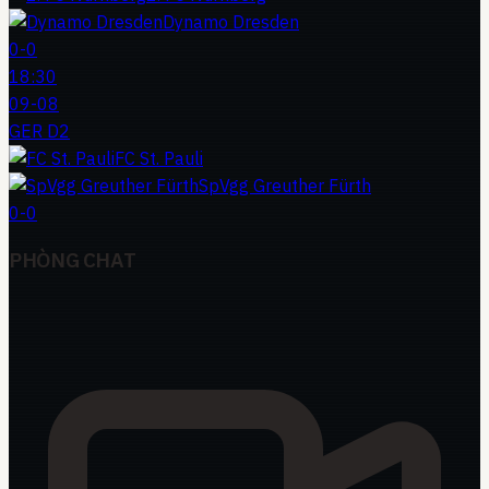
Dynamo Dresden
0
-
0
18:30
09-08
GER D2
FC St. Pauli
SpVgg Greuther Fürth
0
-
0
PHÒNG CHAT