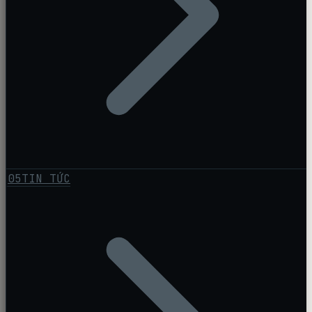
05
TIN TỨC