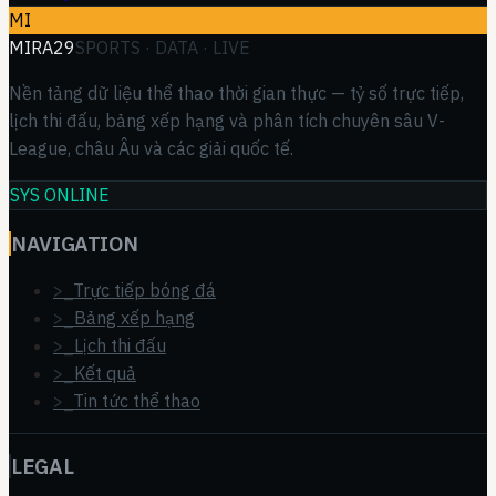
MI
MIRA29
SPORTS · DATA · LIVE
Nền tảng dữ liệu thể thao thời gian thực — tỷ số trực tiếp,
lịch thi đấu, bảng xếp hạng và phân tích chuyên sâu V-
League, châu Âu và các giải quốc tế.
SYS ONLINE
NAVIGATION
>_
Trực tiếp bóng đá
>_
Bảng xếp hạng
>_
Lịch thi đấu
>_
Kết quả
>_
Tin tức thể thao
LEGAL