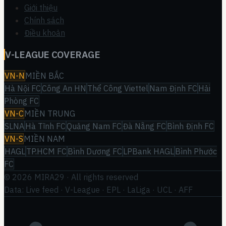
Giới thiệu
Chính sách
Điều khoản
V-LEAGUE COVERAGE
VN-N
MIỀN BẮC
Hà Nội FC
Công An HN
Thể Công Viettel
Nam Định FC
Hải
Phòng FC
VN-C
MIỀN TRUNG
SLNA
Hà Tĩnh FC
Quảng Nam FC
Đà Nẵng FC
Bình Định FC
VN-S
MIỀN NAM
HAGL
TP.HCM FC
Bình Dương FC
LPBank HAGL
Bình Phước
FC
©
2026
MIRA29
· All rights reserved
Data: Live feed · V-League · EPL · LaLiga · UCL · AFF