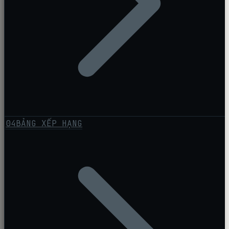
04
BẢNG XẾP HẠNG