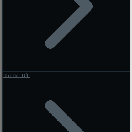
05
TIN TỨC