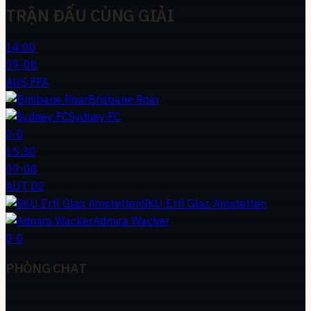
TRẬN ĐẤU CÙNG GIẢI
14:00
09-08
AUS FFA
Brisbane Roar
Sydney FC
0
-
0
15:30
09-08
AUT D2
SKU Ertl Glas Amstetten
Admira Wacker
0
-
0
PHÒNG CHAT