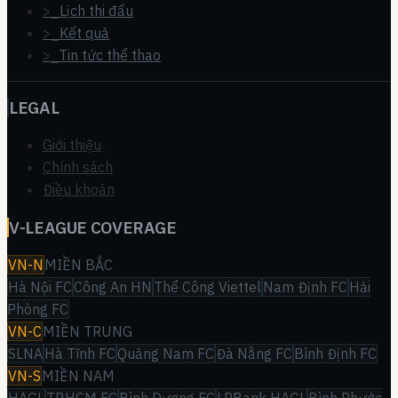
>_
Lịch thi đấu
>_
Kết quả
>_
Tin tức thể thao
LEGAL
Giới thiệu
Chính sách
Điều khoản
V-LEAGUE COVERAGE
VN-N
MIỀN BẮC
Hà Nội FC
Công An HN
Thể Công Viettel
Nam Định FC
Hải
Phòng FC
VN-C
MIỀN TRUNG
SLNA
Hà Tĩnh FC
Quảng Nam FC
Đà Nẵng FC
Bình Định FC
VN-S
MIỀN NAM
HAGL
TP.HCM FC
Bình Dương FC
LPBank HAGL
Bình Phước