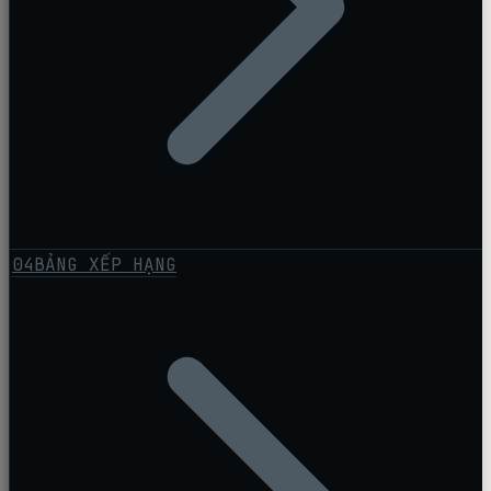
04
BẢNG XẾP HẠNG