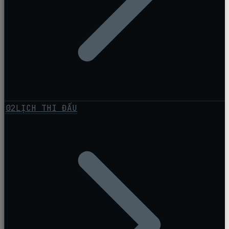
02
LỊCH THI ĐẤU