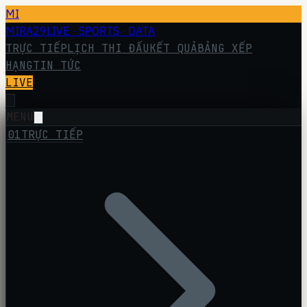
MI
MIRA29
LIVE · SPORTS · DATA
TRỰC TIẾP
LỊCH THI ĐẤU
KẾT QUẢ
BẢNG XẾP
HẠNG
TIN TỨC
LIVE
MENU
01
TRỰC TIẾP