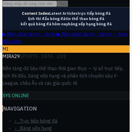
Gửi
Content Index
Latest Articles
trực tiếp bóng đá
lịch thi đấu bóng đá
tin thể thao bóng đá
kết quả bóng đá hôm nay
bảng xếp hạng bóng đá
▶ Nền tảng tài trợ · tài trợ
▶ Nền tảng tài trợ · tài trợ — Xem
điều kiện
MI
MIRA29
SPORTS · DATA · LIVE
Nền tảng dữ liệu thể thao thời gian thực — tỷ số trực tiếp,
lịch thi đấu, bảng xếp hạng và phân tích chuyên sâu V-
League, châu Âu và các giải quốc tế.
SYS ONLINE
NAVIGATION
>_
Trực tiếp bóng đá
>_
Bảng xếp hạng