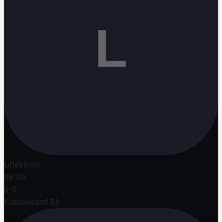
Lillestrom
08:00
0
-
0
Kristiansund Bk