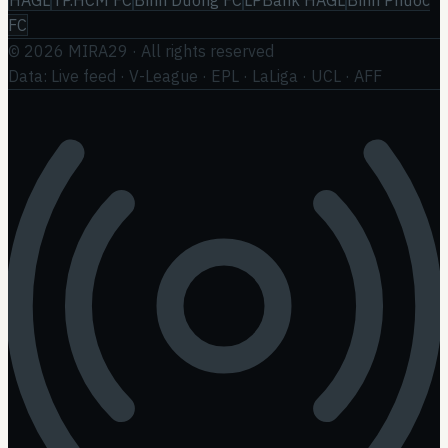
FC
©
2026
MIRA29
· All rights reserved
Data: Live feed · V-League · EPL · LaLiga · UCL · AFF