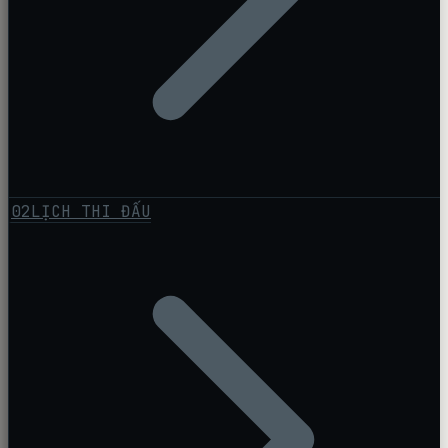
02
LỊCH THI ĐẤU