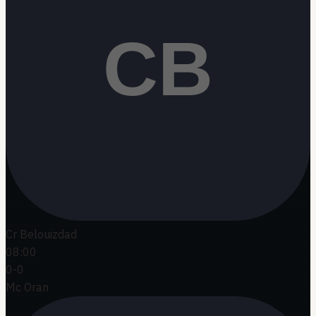
Cr Belouizdad
08:00
0
-
0
Mc Oran