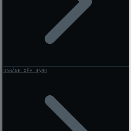
04
BẢNG XẾP HẠNG