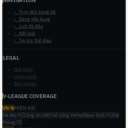
NAVIGATION
>_
Trực tiếp bóng đá
>_
Bảng xếp hạng
>_
Lịch thi đấu
>_
Kết quả
>_
Tin tức thể thao
LEGAL
Giới thiệu
Chính sách
Điều khoản
V-LEAGUE COVERAGE
VN-N
MIỀN BẮC
Hà Nội FC
Công An HN
Thể Công Viettel
Nam Định FC
Hải
Phòng FC