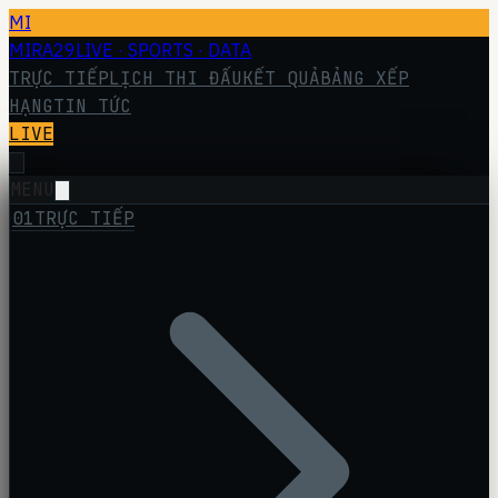
MI
MIRA29
LIVE · SPORTS · DATA
TRỰC TIẾP
LỊCH THI ĐẤU
KẾT QUẢ
BẢNG XẾP
HẠNG
TIN TỨC
LIVE
MENU
01
TRỰC TIẾP