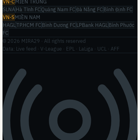
VN-C
MIỀN TRUNG
SLNA
Hà Tĩnh FC
Quảng Nam FC
Đà Nẵng FC
Bình Định FC
VN-S
MIỀN NAM
HAGL
TP.HCM FC
Bình Dương FC
LPBank HAGL
Bình Phước
FC
©
2026
MIRA29
· All rights reserved
Data: Live feed · V-League · EPL · LaLiga · UCL · AFF