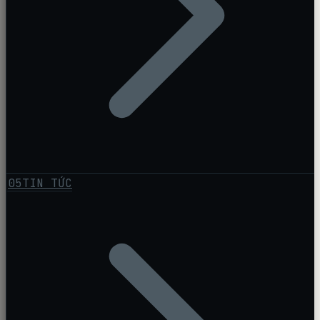
05
TIN TỨC