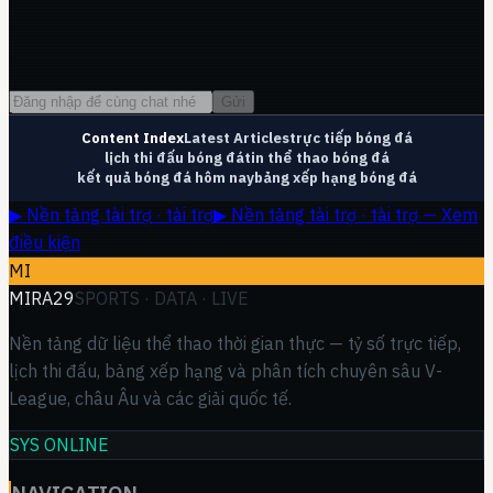
Gửi
Content Index
Latest Articles
trực tiếp bóng đá
lịch thi đấu bóng đá
tin thể thao bóng đá
kết quả bóng đá hôm nay
bảng xếp hạng bóng đá
▶ Nền tảng tài trợ · tài trợ
▶ Nền tảng tài trợ · tài trợ — Xem
điều kiện
MI
MIRA29
SPORTS · DATA · LIVE
Nền tảng dữ liệu thể thao thời gian thực — tỷ số trực tiếp,
lịch thi đấu, bảng xếp hạng và phân tích chuyên sâu V-
League, châu Âu và các giải quốc tế.
SYS ONLINE